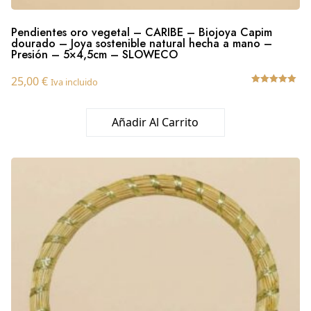
Pendientes oro vegetal – CARIBE – Biojoya Capim
dourado – Joya sostenible natural hecha a mano –
Presión – 5×4,5cm – SLOWECO
25,00
€
Iva incluido
Valorado
con
5.00
Añadir Al Carrito
de 5