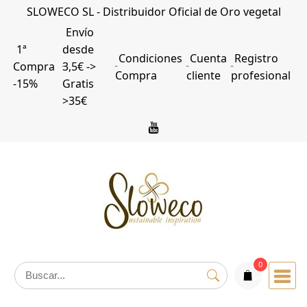
Saltar
SLOWECO SL - Distribuidor Oficial de Oro vegetal
al
Envío
contenido
1ª
desde
Condiciones
Cuenta
Registro
Compra
3,5€ ->
Compra
cliente
profesional
-15%
Gratis
>35€
0
articulos