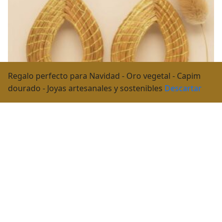
Regalo perfecto para Navidad - Oro vegetal - Capim
dourado - Joyas artesanales y sostenibles
Descartar
Pendientes de oro vegetal – SEVILLA – Biojoya Capim
dourado – Joya sostenible natural hecha a mano –
Presión – 7×4,5cm – SLOWECO
25,00
€
Iva incluido
Añadir Al Carrito