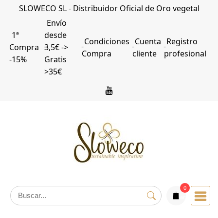
Saltar
SLOWECO SL - Distribuidor Oficial de Oro vegetal
al
Envío
contenido
1ª
desde
Condiciones
Cuenta
Registro
Compra
3,5€ ->
Compra
cliente
profesional
-15%
Gratis
>35€
0
articulos