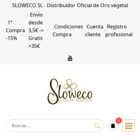
Saltar
SLOWECO SL - Distribuidor Oficial de Oro vegetal
al
Envío
contenido
1ª
desde
Condiciones
Cuenta
Registro
Compra
3,5€ ->
Compra
cliente
profesional
-15%
Gratis
>35€
0
articulos