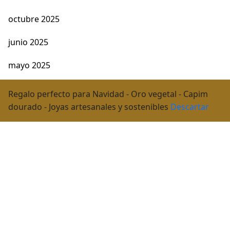
octubre 2025
junio 2025
mayo 2025
abril 2025
Regalo perfecto para Navidad - Oro vegetal - Capim
dourado - Joyas artesanales y sostenibles
Descartar
diciembre 2024
noviembre 2024
octubre 2024
marzo 2024
febrero 2024
octubre 2023