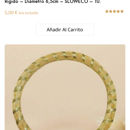
Rígido – Diámetro 6,5cm – SLOWECO – 1U.
5,00
€
Iva incluido
Valorado
con
5.00
Añadir Al Carrito
de 5