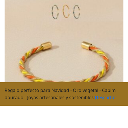
Regalo perfecto para Navidad - Oro vegetal - Capim
dourado - Joyas artesanales y sostenibles
Descartar
Brazalete oro vegetal ajustable – HAWAI – Biojoya