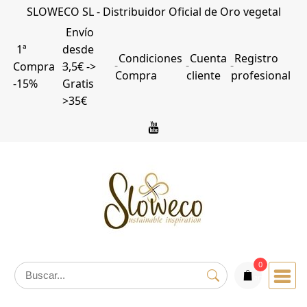
Saltar
SLOWECO SL - Distribuidor Oficial de Oro vegetal
al
Envío
contenido
1ª
desde
Condiciones
Cuenta
Registro
Compra
3,5€ ->
Compra
cliente
profesional
-15%
Gratis
>35€
0
articulos