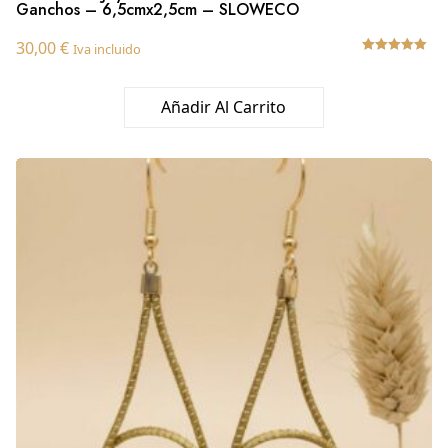
Ganchos – 6,5cmx2,5cm – SLOWECO
30,00
€
Iva incluido
Valorado
con
5.00
Añadir Al Carrito
de 5