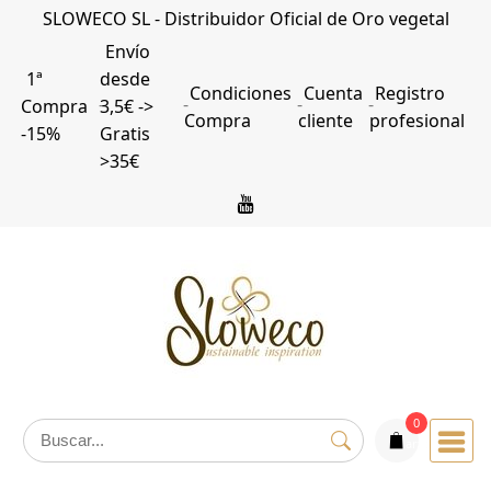
Saltar
SLOWECO SL - Distribuidor Oficial de Oro vegetal
al
Envío
contenido
1ª
desde
Condiciones
Cuenta
Registro
Compra
3,5€ ->
Compra
cliente
profesional
-15%
Gratis
>35€
0
articulos