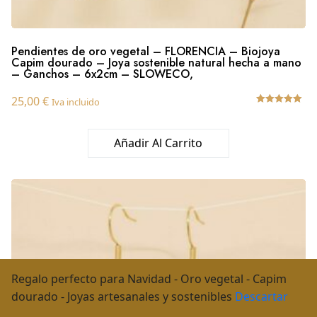
Pendientes de oro vegetal – FLORENCIA – Biojoya
Capim dourado – Joya sostenible natural hecha a mano
– Ganchos – 6x2cm – SLOWECO,
25,00
€
Iva incluido
Valorado
con
5.00
Añadir Al Carrito
de 5
Regalo perfecto para Navidad - Oro vegetal - Capim
dourado - Joyas artesanales y sostenibles
Descartar