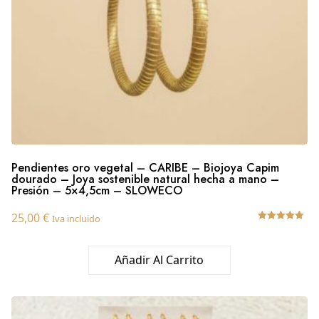
Pendientes oro vegetal – CARIBE – Biojoya Capim
dourado – Joya sostenible natural hecha a mano –
Presión – 5×4,5cm – SLOWECO
25,00
€
Iva incluido
Valorado
con
5.00
Añadir Al Carrito
de 5