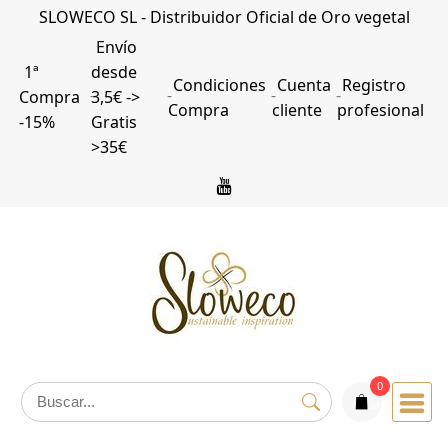
SLOWECO SL - Distribuidor Oficial de Oro vegetal
Envío
1ª
desde
Condiciones
Cuenta
Registro
Compra
3,5€ ->
Compra
cliente
profesional
-15%
Gratis
>35€
0
articulos