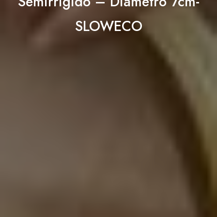
Semirrígido – Diámetro 7cm-
SLOWECO