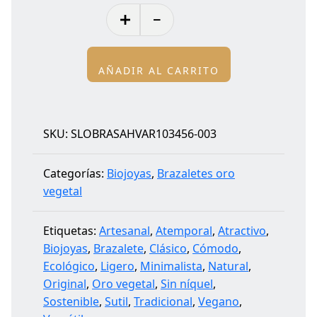
AÑADIR AL CARRITO
Alternative:
SKU:
SLOBRASAHVAR103456-003
Categorías:
Biojoyas
,
Brazaletes oro
vegetal
Etiquetas:
Artesanal
,
Atemporal
,
Atractivo
,
Biojoyas
,
Brazalete
,
Clásico
,
Cómodo
,
Ecológico
,
Ligero
,
Minimalista
,
Natural
,
Original
,
Oro vegetal
,
Sin níquel
,
Sostenible
,
Sutil
,
Tradicional
,
Vegano
,