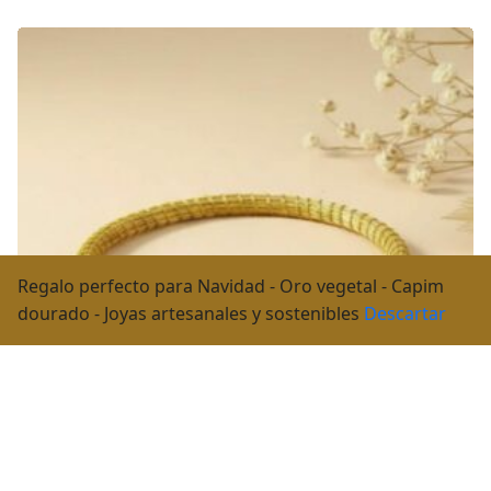
Regalo perfecto para Navidad - Oro vegetal - Capim
dourado - Joyas artesanales y sostenibles
Descartar