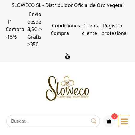
SLOWECO SL - Distribuidor Oficial de Oro vegetal
Envío
1ª
desde
Condiciones
Cuenta
Registro
Compra
3,5€ ->
Compra
cliente
profesional
-15%
Gratis
>35€
0
articulos