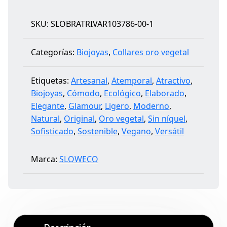
SKU:
SLOBRATRIVAR103786-00-1
Categorías:
Biojoyas
,
Collares oro vegetal
Etiquetas:
Artesanal
,
Atemporal
,
Atractivo
,
Biojoyas
,
Cómodo
,
Ecológico
,
Elaborado
,
Elegante
,
Glamour
,
Ligero
,
Moderno
,
Natural
,
Original
,
Oro vegetal
,
Sin níquel
,
Sofisticado
,
Sostenible
,
Vegano
,
Versátil
Marca:
SLOWECO