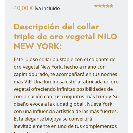
40,00
€
Iva incluido
Valorado con
1
5.00
de 5 en
Descripción del collar
base a
triple de oro vegetal NILO
valoración
NEW YORK:
de un cliente
Este lujoso collar ajustable con el colgante de
oro vegetal New York, hecho a mano con
capim dourado, te acompañará en tus noches
más VIP. Una luminosa esfera fabricada en oro
vegetal ofreciendo infinitas posibilidades de
combinación con tus conjuntos más trendy. Su
diseño evoca a la ciudad global , Nueva York,
con una influencia artística de las más fuertes.
Esta elegante biojoya se convertirá
inevitablemente en uno de tus complementos